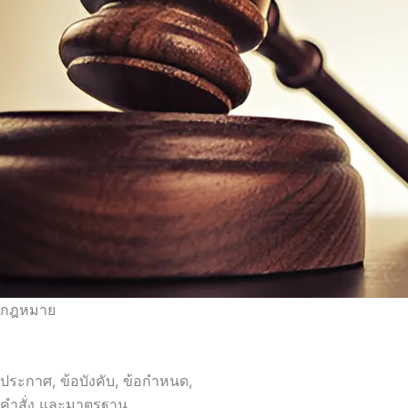
กฎหมาย
ประกาศ, ข้อบังคับ, ข้อกำหนด,
คำสั่ง และมาตรฐาน