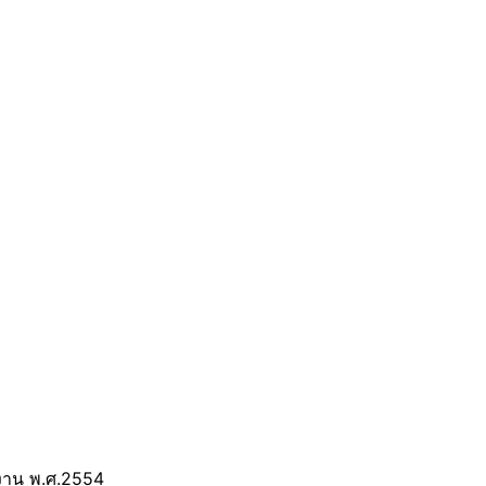
กงาน พ.ศ.2554